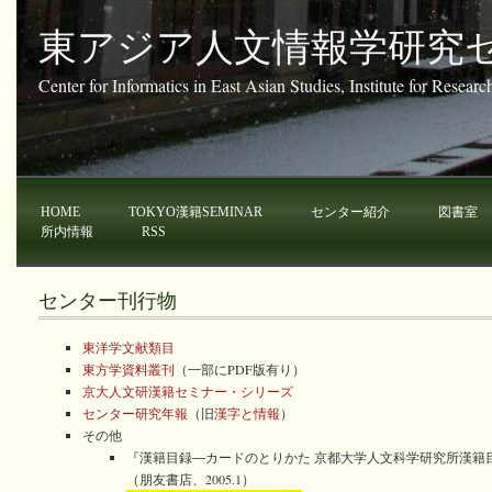
東アジア人文情報学研究
Center for Informatics in East Asian Studies, Institute for Resear
HOME
TOKYO漢籍SEMINAR
センター紹介
図書室
所内情報
RSS
センター刊行物
東洋学文献類目
東方学資料叢刊
（一部にPDF版有り）
京大人文研漢籍セミナー・シリーズ
センター研究年報
（旧
漢字と情報
）
その他
『漢籍目録―カードのとりかた 京都大学人文科学研究所漢籍
（朋友書店、2005.1）