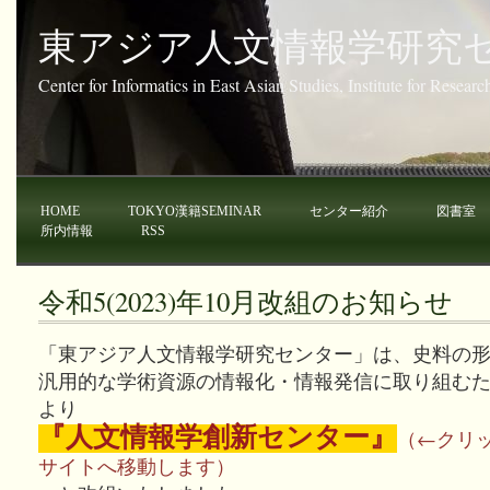
東アジア人文情報学研究
Center for Informatics in East Asian Studies, Institute for Resear
HOME
TOKYO漢籍SEMINAR
センター紹介
図書室
所内情報
RSS
令和5(2023)年10月改組のお知らせ
「東アジア人文情報学研究センター」は、史料の
汎用的な学術資源の情報化・情報発信に取り組むため、令
より
『人文情報学創新センター』
（←クリ
サイトへ移動します）