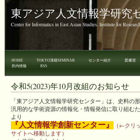
東アジア人文情報学研究
Center for Informatics in East Asian Studies, Institute for Resear
HOME
TOKYO漢籍SEMINAR
センター紹介
図書室
所内情報
RSS
令和5(2023)年10月改組のお知らせ
「東アジア人文情報学研究センター」は、史料の
汎用的な学術資源の情報化・情報発信に取り組むため、令
より
『人文情報学創新センター』
（←クリ
サイトへ移動します）