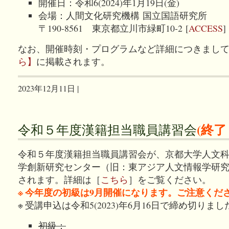
開催日：令和6(2024)年1月19日(金)
会場：人間文化研究機構 国立国語研究所
〒190-8561 東京都立川市緑町10-2 [
ACCESS
]
なお、開催時刻・プログラムなど詳細につきまし
ら】
に掲載されます。
2023年12月11日 |
(終
令和５年度漢籍担当職員講習会
令和５年度漢籍担当職員講習会が、京都大学人文
学創新研究センター（旧：東アジア人文情報学研
されます。詳細は［
こちら
］をご覧ください。
※ 今年度の初級は9月開催になります。ご注意くだ
※ 受講申込は令和5(2023)年6月16日で締め切りまし
初級：