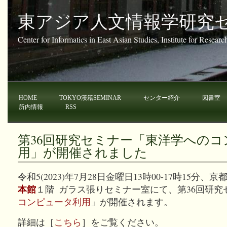
東アジア人文情報学研究
Center for Informatics in East Asian Studies, Institute for Resear
HOME
TOKYO漢籍SEMINAR
センター紹介
図書室
所内情報
RSS
第36回研究セミナー「東洋学への
用」が開催されました
令和5(2023)年7月28日金曜日13時00-17時15
本館
１階 ガラス張りセミナー室にて、第36回研究
コンピュータ利用
」が開催されます。
詳細は［
こちら
］をご覧ください。