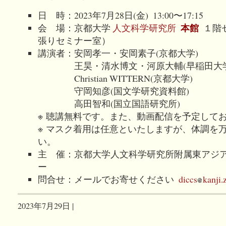
日 時：2023年7月28日(金) 13:00〜17:15
本館
会 場：京都大学
人文科学研究所
１階
張りセミナー室）
講演者：安岡孝一・安岡素子(京都大学)
王昊・清水博文・河原大輔(早稲田大学
Christian WITTERN(京都大学)
守岡知彦(国文学研究資料館)
高田智和(国立国語研究所)
※ 聴講無料です。また、動画配信を予定して
※ マスク着用は任意といたしますが、体調を
い。
主 催：京都大学人文科学研究所附属東アジ
ー
問合せ：メールでお寄せください
diccs
kanji.
2023年7月29日 |