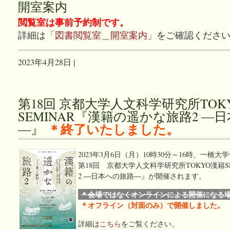
開室案内
閲覧室は事前予約制です。
詳細は
「図書閲覧室＿開室案内」
をご確認くださ
2023年4月28日 |
第18回 京都大学人文科学研究所TOK
SEMINAR『漢籍の遥かな旅路2 ―
＊終了いたしました。
―』
2023年3月6日（月）10時30分～16時、一橋
第18回 京都大学人文科学研究所TOKYO漢籍S
2 ―日本への旅路―』が開催されます。
＊会場ではなくオンラインによる開催になる
＊オフライン（対面のみ）で開催しました。
詳細は
こちら
をご覧ください。