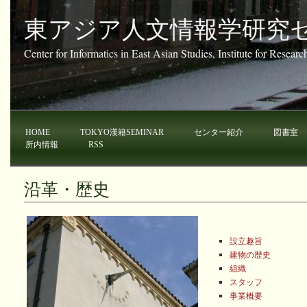
東アジア人文情報学研究
Center for Informatics in East Asian Studies, Institute for Resear
HOME
TOKYO漢籍SEMINAR
センター紹介
図書室
所内情報
RSS
沿革・歴史
設立趣旨
建物の歴史
組織
スタッフ
事業概要