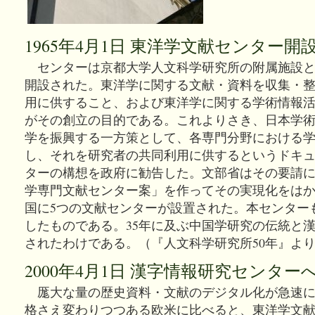
1965年4月1日 東洋学文献センター開
センターは京都大学人文科学研究所の附属施設として
開設された。東洋学に関する文献・資料を収集・
用に供すること、および東洋学に関する学術情報
がその創立の目的である。これよりさき、日本学
学を振興する一方策として、各専門分野における
し、それを研究者の共同利用に供するというドキ
ターの構想を政府に勧告した。文部省はその要請
学専門文献センター案」を作ってその実現化をはかり
国に5つの文献センターが設置された。本センター
したものである。35年に及ぶ中国学研究の伝統と
されたわけである。（『人文科学研究所50年』よ
2000年4月1日 漢字情報研究センター
厖大な量の歴史資料・文献のデジタル化が急速に
格さえ変わりつつある欧米に比べると、東洋学文