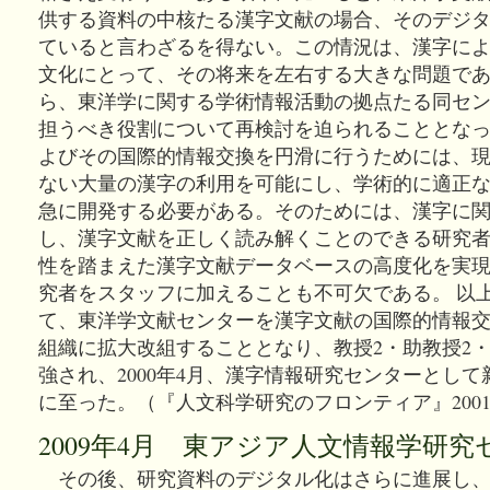
供する資料の中核たる漢字文献の場合、そのデジ
ていると言わざるを得ない。この情況は、漢字に
文化にとって、その将来を左右する大きな問題で
ら、東洋学に関する学術情報活動の拠点たる同セ
担うべき役割について再検討を迫られることとなっ
よびその国際的情報交換を円滑に行うためには、
ない大量の漢字の利用を可能にし、学術的に適正
急に開発する必要がある。そのためには、漢字に
し、漢字文献を正しく読み解くことのできる研究
性を踏まえた漢字文献データベースの高度化を実
究者をスタッフに加えることも不可欠である。 以
て、東洋学文献センターを漢字文献の国際的情報
組織に拡大改組することとなり、教授2・助教授2・
強され、2000年4月、漢字情報研究センターとし
に至った。（『人文科学研究のフロンティア』200
2009年4月 東アジア人文情報学研
その後、研究資料のデジタル化はさらに進展し、