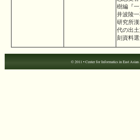
樹編『一
井波陵一
研究所漢
代の出土
刻資料選
© 2011 •
Center for Informatics in East Asian