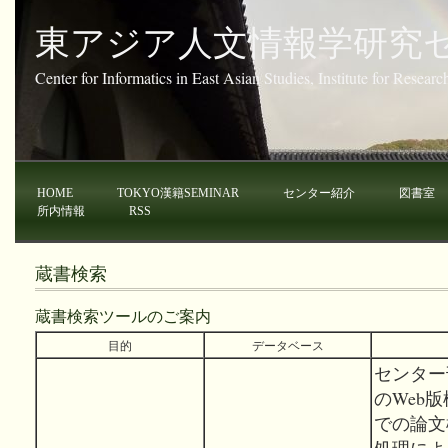
東アジア人文情報学研究
Center for Informatics in East Asian Studies, Institute for Resear
HOME
TOKYO漢籍SEMINAR
センター紹介
図書室
所内情報
RSS
蔵書検索
蔵書検索ツールのご案内
目的
データベース
センター
のWeb版
での論文