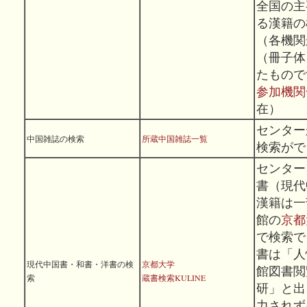
全国の主
る漢籍の
（各機関
（冊子体
たもので
参加機関
在）
センター
中国雑誌の検索
所蔵中国雑誌一覧
検索がで
センター
書（現代
漢籍は一
館の
京都
で検索で
書は「人
現代中国書・和書・洋書の検
京都大学
館図書
閲
索
蔵書検索KULINE
研」と出
力されず