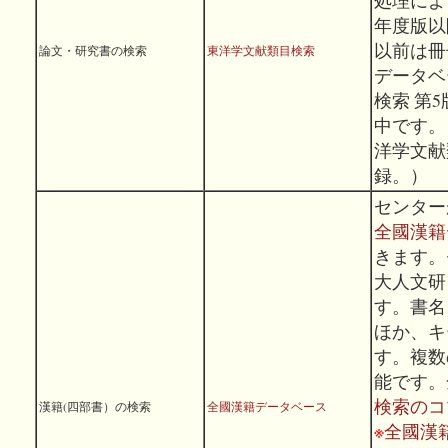
処理によ
年度版以
以前は冊
論文・研究書の検索
東洋学文献類目検索
データベ
検索 第
中です。
洋学文献
録。）
センター
全國漢籍
きます。
大人文研
す。書名
ほか、キ
す。複数
能です。
検索のコ
漢籍(四部書）の検索
全國漢籍データベース
※
全國漢