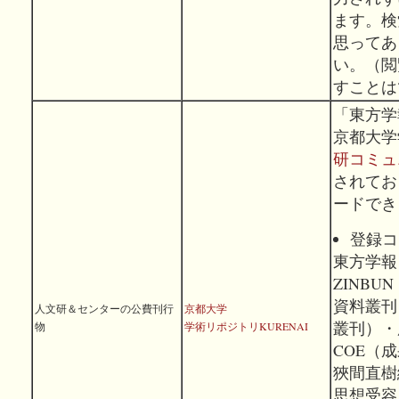
ます。検
思ってあ
い。（閲
すことは
「東方学
京都大学
研コミュ
されてお
ードでき
登録コ
東方学報
ZINB
資料叢刊
人文研＆センターの公費刊行
京都大学
叢刊）・
物
学術リポジトリKURENAI
COE（
狹間直樹
思想受容